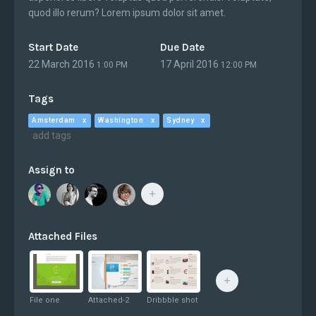
quod illo rerum? Lorem ipsum dolor sit amet.
Start Date
Due Date
22 March 2016
17 April 2016
1:00 PM
12:00 PM
Tags
Amsterdam
Washington
Sydney
Assign to
Attached Files
File one
Attached-2
Dribbble shot